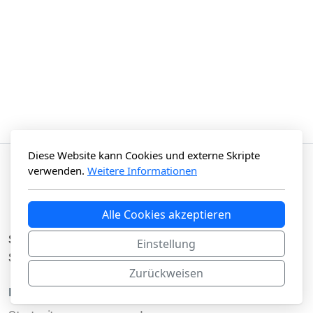
Diese Website kann Cookies und externe Skripte
verwenden.
Weitere Informationen
Alle Cookies akzeptieren
Streuobstinitiative Hersbrucker Alb e.V.
Einstellung
Sitz Pommelsbrunn
Zurückweisen
Hauptmenü
Legal