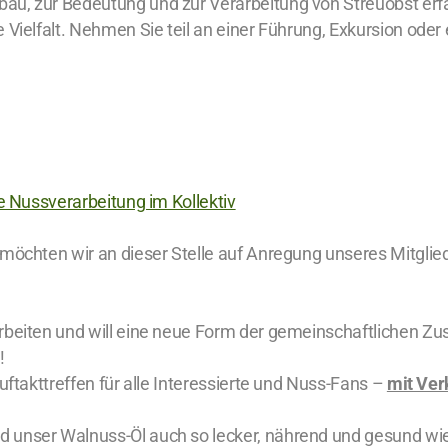
au, zur Bedeutung und zur Verarbeitung von Streuobst erf
e Vielfalt. Nehmen Sie teil an einer Führung, Exkursion od
le Nussverarbeitung im Kollektiv
 möchten wir an dieser Stelle auf Anregung unseres Mitgli
arbeiten und will eine neue Form der gemeinschaftlichen 
!
uftakttreffen für alle Interessierte und Nuss-Fans –
mit Ver
 unser Walnuss-Öl auch so lecker, nährend und gesund wie